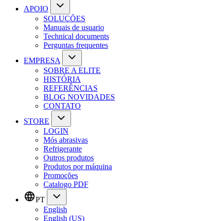
APOIO
SOLUÇÕES
Manuais de usuario
Technical documents
Perguntas frequentes
EMPRESA
SOBRE A ELITE
HISTÓRIA
REFERÊNCIAS
BLOG NOVIDADES
CONTATO
STORE
LOGIN
Mós abrasivas
Refrigerante
Outros produtos
Produtos por máquina
Promoções
Catalogo PDF
PT
English
English (US)