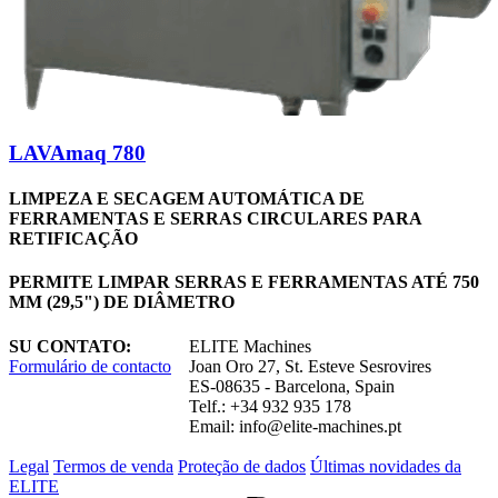
LAVAmaq 780
LIMPEZA E SECAGEM AUTOMÁTICA DE
FERRAMENTAS E SERRAS CIRCULARES PARA
RETIFICAÇÃO
PERMITE LIMPAR SERRAS E FERRAMENTAS ATÉ 750
MM (29,5") DE DIÂMETRO
SU CONTATO:
ELITE Machines
Formulário de contacto
Joan Oro 27, St. Esteve Sesrovires
ES-08635 - Barcelona, Spain
Telf.: +34 932 935 178
Email:
info@elite-machines.pt
Legal
Termos de venda
Proteção de dados
Últimas novidades da
ELITE