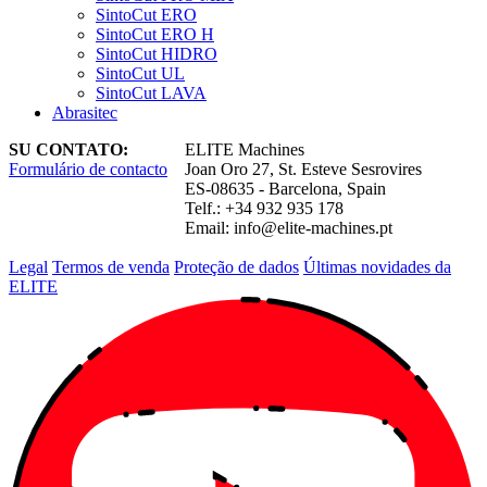
SintoCut ERO
SintoCut ERO H
SintoCut HIDRO
SintoCut UL
SintoCut LAVA
Abrasitec
SU CONTATO:
ELITE Machines
Formulário de contacto
Joan Oro 27, St. Esteve Sesrovires
ES-08635 - Barcelona, Spain
Telf.: +34 932 935 178
Email:
info@elite-machines.pt
Legal
Termos de venda
Proteção de dados
Últimas novidades da
ELITE