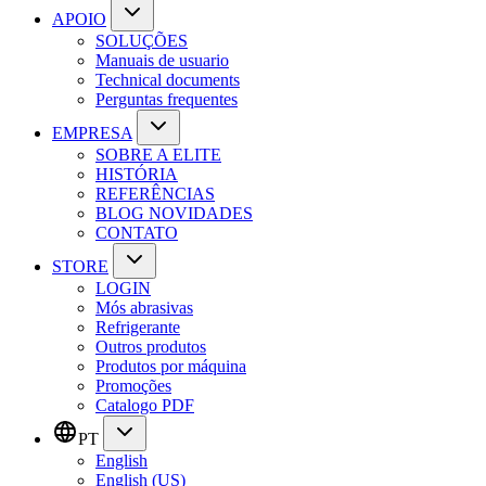
APOIO
SOLUÇÕES
Manuais de usuario
Technical documents
Perguntas frequentes
EMPRESA
SOBRE A ELITE
HISTÓRIA
REFERÊNCIAS
BLOG NOVIDADES
CONTATO
STORE
LOGIN
Mós abrasivas
Refrigerante
Outros produtos
Produtos por máquina
Promoções
Catalogo PDF
PT
English
English (US)