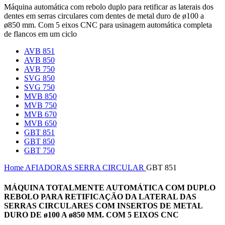
Máquina automática com rebolo duplo para retificar as laterais dos
dentes em serras circulares com dentes de metal duro de ø100 a
ø850 mm. Com 5 eixos CNC para usinagem automática completa
de flancos em um ciclo
AVB 851
AVB 850
AVB 750
SVG 850
SVG 750
MVB 850
MVB 750
MVB 670
MVB 650
GBT 851
GBT 850
GBT 750
Home
AFIADORAS
SERRA CIRCULAR
GBT 851
MÁQUINA TOTALMENTE AUTOMÁTICA COM DUPLO
REBOLO PARA RETIFICAÇÃO DA LATERAL DAS
SERRAS CIRCULARES COM INSERTOS DE METAL
DURO DE ø100 A ø850 MM. COM 5 EIXOS CNC