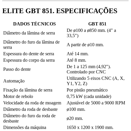
ELITE GBT 851. ESPECIFICAÇÕES
DADOS TÉCNICOS
GBT 851
De ø100 a ø850 mm. (4" a
Diâmetro da lâmina de serra
33,5")
Diâmetro do furo da lâmina de
A partir de ø10 mm.
serra
Espessura do dente de serra
Até 14 mm.
Espessura do corpo da serra
Até 8 mm.
De 1 a 125 mm (4,92").
Passo do dente
Controlado por CNC
Utilizando 5 eixos CNC (A, X,
Automação
Y1, Y2, Z)
Fixação da lâmina de serra
Por pistão pneumático
Motor de rebolo
0,75 kW (cada unidade)
Velocidade da roda de moagem
Ajustável de 5000 a 9000 RPM
Diâmetro da roda de desbaste
ø100 mm.
Diâmetro do furo da roda de
ø20 mm.
desbaste
Dimensões da máquina
1650 x 1200 x 1900 mm.