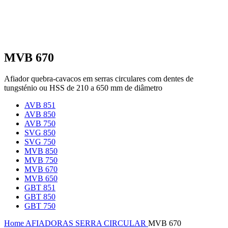
MVB 670
Afiador quebra-cavacos em serras circulares com dentes de
tungsténio ou HSS de 210 a 650 mm de diâmetro
AVB 851
AVB 850
AVB 750
SVG 850
SVG 750
MVB 850
MVB 750
MVB 670
MVB 650
GBT 851
GBT 850
GBT 750
Home
AFIADORAS
SERRA CIRCULAR
MVB 670