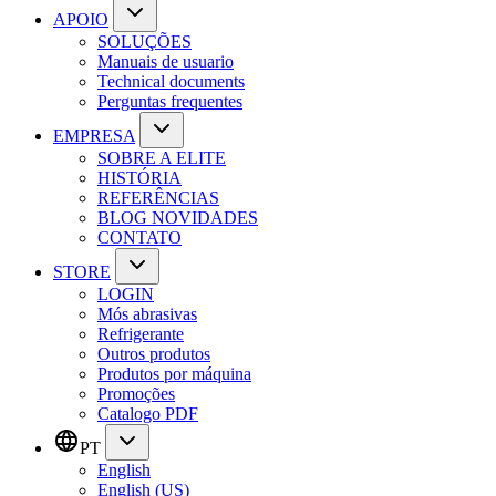
APOIO
SOLUÇÕES
Manuais de usuario
Technical documents
Perguntas frequentes
EMPRESA
SOBRE A ELITE
HISTÓRIA
REFERÊNCIAS
BLOG NOVIDADES
CONTATO
STORE
LOGIN
Mós abrasivas
Refrigerante
Outros produtos
Produtos por máquina
Promoções
Catalogo PDF
PT
English
English (US)