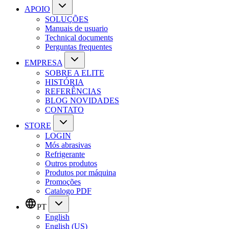
APOIO
SOLUÇÕES
Manuais de usuario
Technical documents
Perguntas frequentes
EMPRESA
SOBRE A ELITE
HISTÓRIA
REFERÊNCIAS
BLOG NOVIDADES
CONTATO
STORE
LOGIN
Mós abrasivas
Refrigerante
Outros produtos
Produtos por máquina
Promoções
Catalogo PDF
PT
English
English (US)