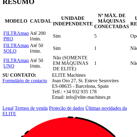
RESUMO
Nº MÁX. DE
UNIDADE
MODELO
CAUDAL
MÁQUINAS
INDEPENDENTE
R
CONECTADAS
FILTRAmaq
Até 200
Sim
5
Opc
PRO
l/min.
FILTRAmaq
Até 50
Sim
1
Nã
SOLO
l/min.
Não (SOMENTE
FILTRAmaq
Até 50
EM MÁQUINAS
1
Nã
UNO
l/min.
DE ELITE)
SU CONTATO:
ELITE Machines
Formulário de contacto
Joan Oro 27, St. Esteve Sesrovires
ES-08635 - Barcelona, Spain
Telf.: +34 932 935 178
Email:
info@elite-machines.pt
Legal
Termos de venda
Proteção de dados
Últimas novidades da
ELITE