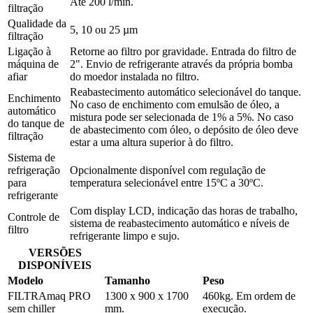
Até 200 l/min.
filtração
Qualidade da
5, 10 ou 25 µm
filtração
Ligação à
Retorne ao filtro por gravidade. Entrada do filtro de
máquina de
2". Envio de refrigerante através da própria bomba
afiar
do moedor instalada no filtro.
Reabastecimento automático selecionável do tanque.
Enchimento
No caso de enchimento com emulsão de óleo, a
automático
mistura pode ser selecionada de 1% a 5%. No caso
do tanque de
de abastecimento com óleo, o depósito de óleo deve
filtração
estar a uma altura superior à do filtro.
Sistema de
refrigeração
Opcionalmente disponível com regulação de
para
temperatura selecionável entre 15ºC a 30ºC.
refrigerante
Com display LCD, indicação das horas de trabalho,
Controle de
sistema de reabastecimento automático e níveis de
filtro
refrigerante limpo e sujo.
VERSÕES
DISPONÍVEIS
Modelo
Tamanho
Peso
FILTRAmaq PRO
1300 x 900 x 1700
460kg. Em ordem de
sem chiller
mm.
execução.