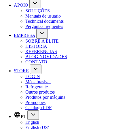
APOIO
SOLUÇÕES
Manuais de usuario
Technical documents
Perguntas frequentes
EMPRESA
SOBRE A ELITE
HISTÓRIA
REFERÊNCIAS
BLOG NOVIDADES
CONTATO
STORE
LOGIN
Mós abrasivas
Refrigerante
Outros produtos
Produtos por máquina
Promoções
Catalogo PDF
PT
English
English (US)