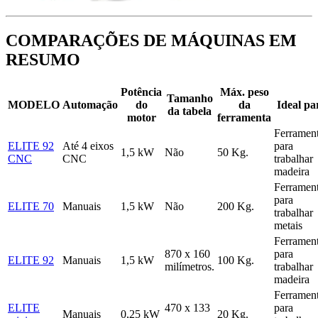
COMPARAÇÕES DE MÁQUINAS EM
RESUMO
Potência
Máx. peso
Tamanho
MODELO
Automação
do
da
Ideal pa
da tabela
motor
ferramenta
Ferramen
ELITE 92
Até 4 eixos
para
1,5 kW
Não
50 Kg.
CNC
CNC
trabalhar
madeira
Ferramen
para
ELITE 70
Manuais
1,5 kW
Não
200 Kg.
trabalhar
metais
Ferramen
870 x 160
para
ELITE 92
Manuais
1,5 kW
100 Kg.
milímetros.
trabalhar
madeira
Ferramen
ELITE
470 x 133
para
Manuais
0,25 kW
20 Kg.