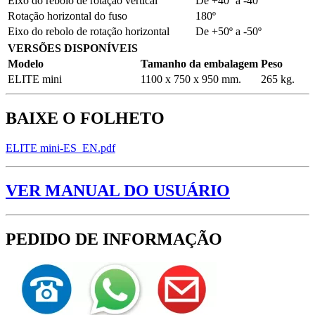
Eixo do rebolo de rotação vertical
De +40º a -40º
Rotação horizontal do fuso
180º
Eixo do rebolo de rotação horizontal
De +50º a -50º
VERSÕES DISPONÍVEIS
Modelo
Tamanho da embalagem
Peso
ELITE mini
1100 x 750 x 950 mm.
265 kg.
BAIXE O FOLHETO
ELITE mini-ES_EN.pdf
VER MANUAL DO USUÁRIO
PEDIDO DE INFORMAÇÃO