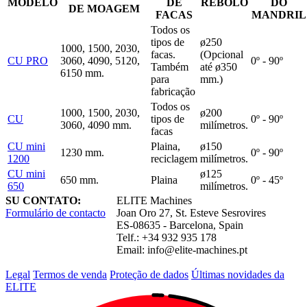
MODELO
DE
REBOLO
DO
DE MOAGEM
FACAS
MANDRIL
Todos os
tipos de
ø250
1000, 1500, 2030,
facas.
(Opcional
CU PRO
3060, 4090, 5120,
0º - 90º
Também
até ø350
6150 mm.
para
mm.)
fabricação
Todos os
1000, 1500, 2030,
ø200
CU
tipos de
0º - 90º
3060, 4090 mm.
milímetros.
facas
CU mini
Plaina,
ø150
1230 mm.
0º - 90º
1200
reciclagem
milímetros.
CU mini
ø125
650 mm.
Plaina
0º - 45º
650
milímetros.
SU CONTATO:
ELITE Machines
Formulário de contacto
Joan Oro 27, St. Esteve Sesrovires
ES-08635 - Barcelona, Spain
Telf.: +34 932 935 178
Email:
info@elite-machines.pt
Legal
Termos de venda
Proteção de dados
Últimas novidades da
ELITE